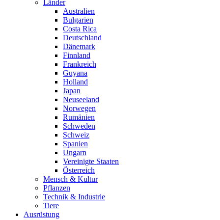
Länder
Australien
Bulgarien
Costa Rica
Deutschland
Dänemark
Finnland
Frankreich
Guyana
Holland
Japan
Neuseeland
Norwegen
Rumänien
Schweden
Schweiz
Spanien
Ungarn
Vereinigte Staaten
Österreich
Mensch & Kultur
Pflanzen
Technik & Industrie
Tiere
Ausrüstung