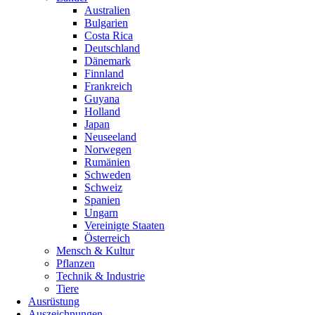
Australien
Bulgarien
Costa Rica
Deutschland
Dänemark
Finnland
Frankreich
Guyana
Holland
Japan
Neuseeland
Norwegen
Rumänien
Schweden
Schweiz
Spanien
Ungarn
Vereinigte Staaten
Österreich
Mensch & Kultur
Pflanzen
Technik & Industrie
Tiere
Ausrüstung
Auszeichnungen