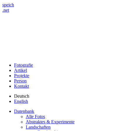
speich
.net
Fotografie
Artikel
Projekte
Person
Kontakt
Deutsch
English
Datenbank
Alle Fotos
Abstraktes & Experimente
Landschaften