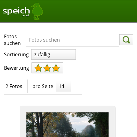
speich
.net
Fotos
suchen
Sortierung
zufällig
Bewertung
2 Fotos
pro Seite
14