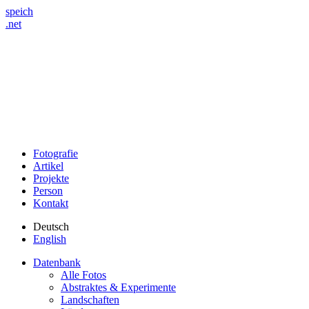
speich
.net
Fotografie
Artikel
Projekte
Person
Kontakt
Deutsch
English
Datenbank
Alle Fotos
Abstraktes & Experimente
Landschaften