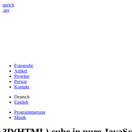
speich
.net
Fotografie
Artikel
Projekte
Person
Kontakt
Deutsch
English
Programmierung
Musik
3D(HTML) cube in pure JavaSc