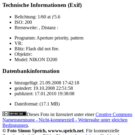
Technische Informationen (Exif)
Belichtung:
1/60 at ƒ5.6
ISO:
200
Brennweite:
, Distanz :
Programm:
Aperture priority, pattern
VR:
Blitz:
Flash did not fire.
Objektiv:
Model:
NIKON D200
Datenbankinformation
hinzugefügt:
21.09.2008 17:42:18
geändert:
19.10.2008 22:51:58
publiziert:
17.01.2010 19:38:08
Dateiformat:
(17.1 MB)
Dieses Foto ist lizenziert unter einer
Creative Commons
Namensnennung - Nicht-kommerziell - Weitergabe unter gleichen
Bedingungen
.
© Foto Simon Speich, wwww.speich.net
. Für kommerzielle