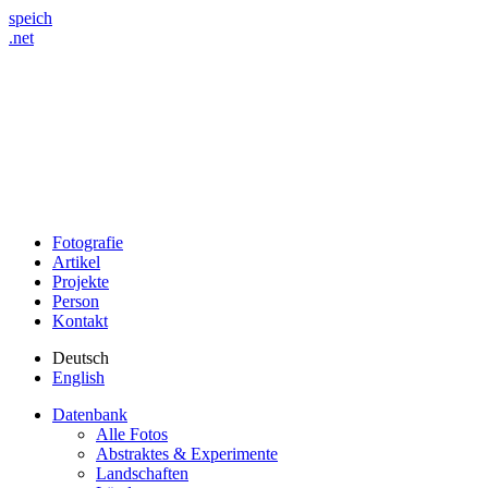
speich
.net
Fotografie
Artikel
Projekte
Person
Kontakt
Deutsch
English
Datenbank
Alle Fotos
Abstraktes & Experimente
Landschaften