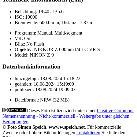
Belichtung:
1/640 at ƒ5.6
ISO:
10000
Brennweite:
600.0 mm, Distanz : 7.87 m
Programm:
Manual, Multi-segment
VR:
On
Blitz:
No Flash
Objektiv:
NIKKOR Z 600mm f/4 TC VR S
Model:
NIKON Z 9
Datenbankinformation
hinzugefügt:
18.08.2024 15:18:22
geändert:
18.08.2024 15:19:09
publiziert:
18.08.2024 19:09:03
Dateiformat:
NRW (32 MB)
Dieses Foto ist lizenziert unter einer
Creative Commons
Namensnennung - Nicht-kommerziell - Weitergabe unter gleichen
Bedingungen
.
© Foto Simon Speich, wwww.speich.net
. Für kommerzielle
Zwecke oder höhere Bildauflösungen
kontaktieren
Sie bitte den