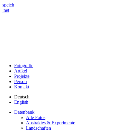
speich
.net
Fotografie
Artikel
Projekte
Person
Kontakt
Deutsch
English
Datenbank
Alle Fotos
Abstraktes & Experimente
Landschaften