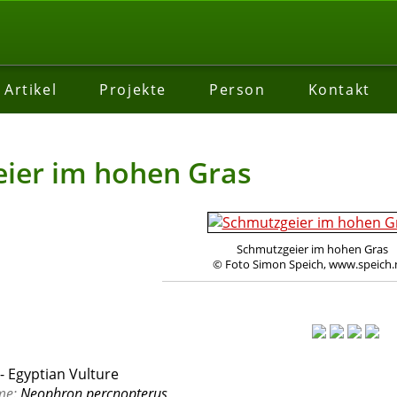
Artikel
Projekte
Person
Kontakt
ier im hohen Gras
Schmutzgeier im hohen Gras
© Foto Simon Speich, www.speich.
 Egyptian Vulture
me:
Neophron percnopterus