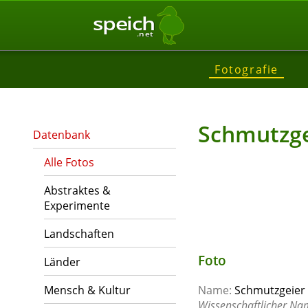
speich
.net
Fotografie
Schmutzge
Datenbank
Alle Fotos
Abstraktes &
Experimente
Landschaften
Foto
Länder
Mensch & Kultur
Name:
Schmutzgeier -
Wissenschaftlicher Na