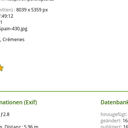
tten) :
8039 x 5359 px
:49:12
1
pain-430.jpg
n, Crémenes
ationen (Exif)
Datenbank
 ƒ2.8
hinzugefügt:
geändert:
16
, Distanz : 5.96 m
publiziert:
16