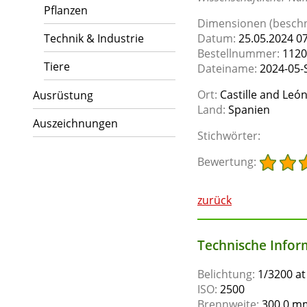
Pflanzen
Dimensionen (beschni
Technik & Industrie
Datum:
25.05.2024 07
Bestellnummer:
1120
Tiere
Dateiname:
2024-05-S
Ort:
Castille and Leó
Ausrüstung
Land:
Spanien
Auszeichnungen
Stichwörter:
Bewertung:
zurück
Technische Inform
Belichtung:
1/3200 at
ISO:
2500
Brennweite:
300.0 mm