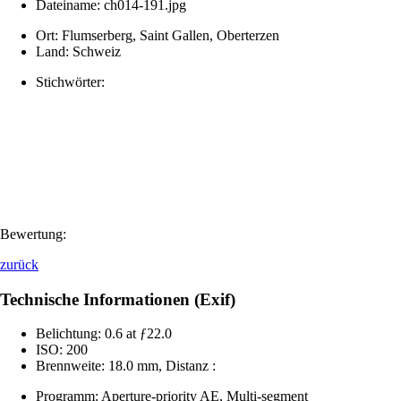
Dateiname:
ch014-191.jpg
Ort:
Flumserberg, Saint Gallen, Oberterzen
Land:
Schweiz
Stichwörter:
Bewertung:
zurück
Technische Informationen (Exif)
Belichtung:
0.6 at ƒ22.0
ISO:
200
Brennweite:
18.0 mm, Distanz :
Programm:
Aperture-priority AE, Multi-segment