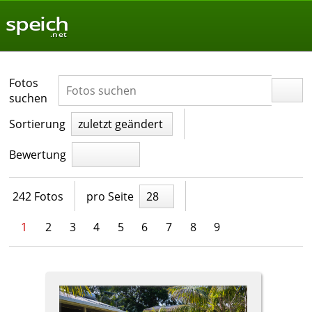
speich
.net
Fotos
suchen
Sortierung
zuletzt geändert
Bewertung
242 Fotos
pro Seite
28
1
2
3
4
5
6
7
8
9