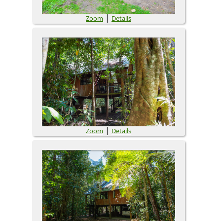
|
Zoom
Details
|
Zoom
Details