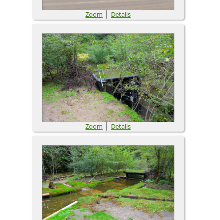
|
Zoom
Details
|
Zoom
Details